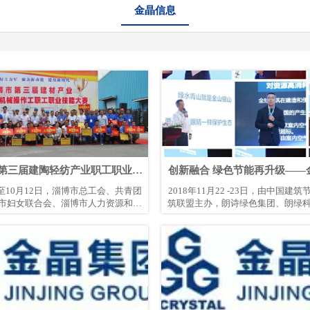
金晶信息
第三届建陶轻纺产业职工职业技
创新融合 绿色节能再升级——
能大赛决赛中获殊荣
届中国被动式建筑发展高峰论
4日至10月12日，淄博市总工会、共青团
2018年11月22 -23日，由中国
市妇女联合会、淄博市人力资源和社
筑联盟主办，朗诗绿色集团、朗绿
市轻工纺织行业协会、淄博市建材冶
承办的“第五届中国被动式建筑发展
举办了淄博市第三届建陶轻纺产业职
国家会展中心成功举办。此次论坛以
决赛。本次大赛设立起重装卸机械操
生活更美好”为主题，邀请了政府
纺织染色工、农产品食品检验员4个比
家、学者及行业代表共300余位嘉宾
有28支代表队148名选手进入了决
探讨被动式建筑在实践与应用中的
金晶科技股份有限公司刘洪亮等5人分
计、施工经验、选材策略等
个人综合成绩第一名，山东金晶科技股
霞等117人分别获得4个工种个人综合