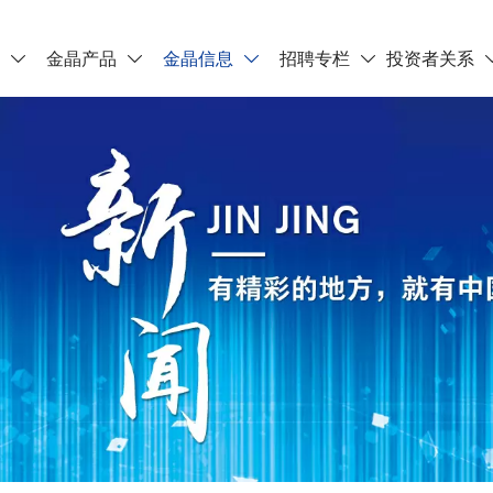
晶
金晶产品
金晶信息
招聘专栏
投资者关系



