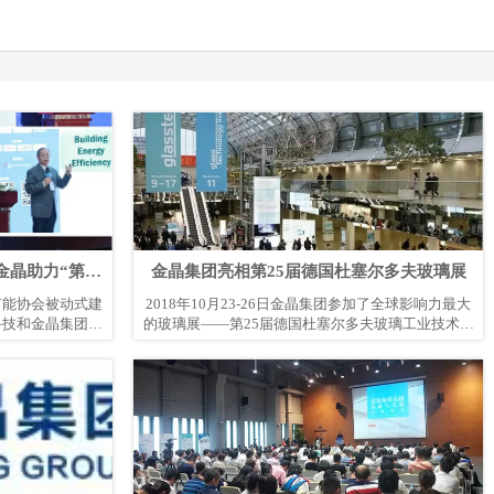
金晶助力“第五
金晶集团亮相第25届德国杜塞尔多夫玻璃展
坛”圆满落幕
建筑节能协会被动式建
2018年10月23-26日金晶集团参加了全球影响力最大
科技和金晶集团等
的玻璃展——第25届德国杜塞尔多夫玻璃工业技术展
高峰论坛”在上海
（Glasstec 2018）。该展会吸引了来自全球50个国家
“被动式建筑，让
的1280家企业参展和来自120多个国家的超过42000名
、高校、协会、专
参观商。
参加，共同分享和
政策解读、创新设
热点话题。