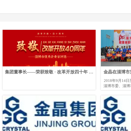
集团董事长——荣获致敬 · 改革开放四十年 淄
金晶在淄博市
博市优秀企业家
2018年9月1
淄博市委、淄博
会保障局、淄博
金行业协会联合
工职业技能大赛
作工、酿酒师、
赛项目。全市共
赛。最终，山东
别获得4个工种
份有限公司李桂