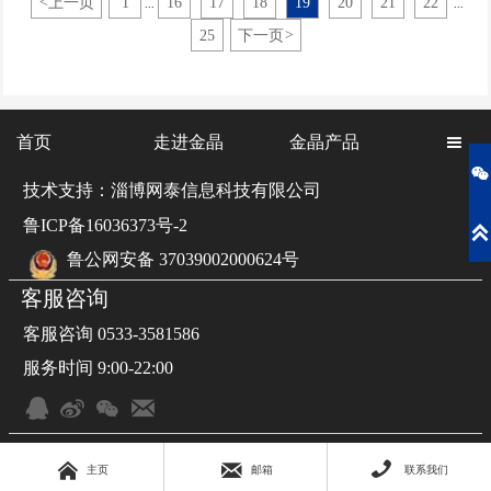
<
上一页
1
16
17
18
19
20
21
22
...
...
国建材检验认证集团股份有限公司颁发。
25
下一页
>
首页
走进金晶
金晶产品


技术支持：淄博网泰信息科技有限公司
鲁ICP备16036373号-2

鲁公网安备 37039002000624号
客服咨询
客服咨询 0533-3581586
服务时间 9:00-22:00







主页
邮箱
联系我们