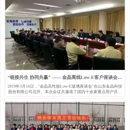
2019年山东省制造业高端品牌培育企业名单。其中我市：鲁泰纺
织股份有限公司山东扳到井股份有限公司山东汇丰石化集团有限
公司山东齐都药业有限公司金晶集团蓝帆集团
“链接共生 协同共赢” —— 金晶离线Low-E客户座谈会纪
实
2019年3月16日，“金晶高性能Low-E玻璃座谈会”在山东金晶科技
股份有限公司召开。本次会议共邀请了国内十余家重点用户共二
十余位嘉宾参加。会议以“链接共生 协同共赢”为主题，通过参
观、交流、互动等方式，大家围绕着产品开发、市场合作、品牌
建设、技术支持等方面畅所欲言、各抒己见，起到了积极效果和
良好作用！