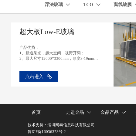
浮法玻璃
TCO
离线镀膜


超大板Low-E玻璃
产品优势：
1、超透采光，超大空间，视野开阔；
2、最大尺寸12000*3300mm；厚度3-19mm，
满足各种选择；
3、浮法原片-Low-E镀膜--深加工三位一体产业
链协同，快速供货，保障工期。
点击进入
首页
走进金晶
金晶产品


技术支持：淄博网泰信息科技有限公司
鲁ICP备16036373号-2