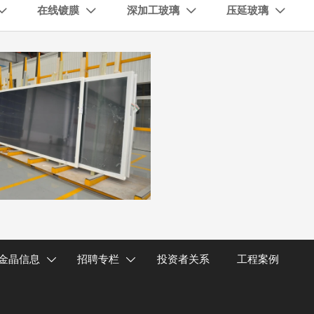
在线镀膜
深加工玻璃
压延玻璃




金晶信息
招聘专栏
投资者关系
工程案例

