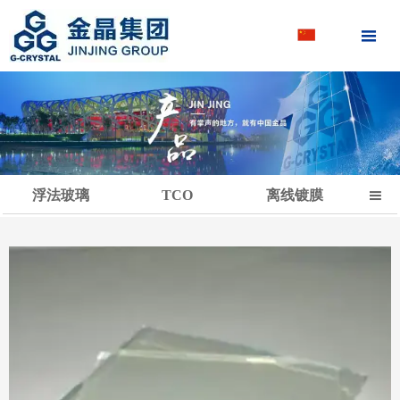

浮法玻璃
TCO
离线镀膜
