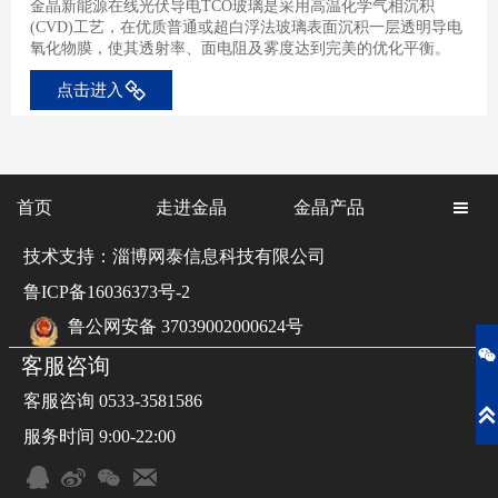
金晶新能源在线光伏导电TCO玻璃是采用高温化学气相沉积
(CVD)工艺，在优质普通或超白浮法玻璃表面沉积一层透明导电
氧化物膜，使其透射率、面电阻及雾度达到完美的优化平衡。
点击进入
首页
走进金晶
金晶产品

技术支持：淄博网泰信息科技有限公司
鲁ICP备16036373号-2
鲁公网安备 37039002000624号

客服咨询
客服咨询 0533-3581586

服务时间 9:00-22:00



