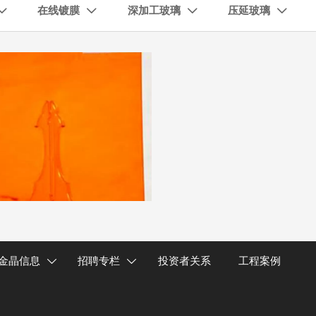
在线镀膜
深加工玻璃
压延玻璃




金晶信息
招聘专栏
投资者关系
工程案例

