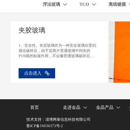
浮法玻璃
TCO
离线镀膜


夹胶玻璃
1、安全性。夹层玻璃作为一种安全玻璃在受到
撞击破碎后，由于其两片普通玻璃中间夹的
PVB膜的粘接作用，不会像普通玻璃破碎后产
生锋利的碎片伤人。
2、隔音性。PVB中间膜所具备的隔音、控制阳
光的性能又使之成为具备节能、环保功能的建
点击进入
材，夹层玻璃可以隔绝可穿透普通玻璃的1000-
2000赫兹的吻合噪声。
3、紫外线阻挡能力强。可以阻挡99%以上紫外
线和吸收红外光谱中的热量。
首页
走进金晶
金晶产品


技术支持：淄博网泰信息科技有限公司
鲁ICP备16036373号-2