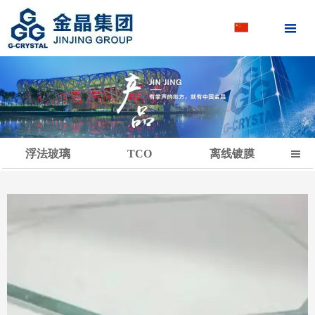

浮法玻璃
TCO
离线镀膜
