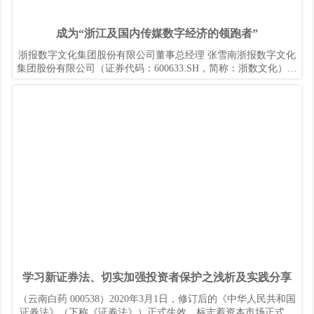
成为“浙江及国内传媒数字经济的领跑者”
浙报数字文化集团股份有限公司董事总经理 张雪南浙报数字文化
集团股份有限公司（证券代码：600633.SH，简称：浙数文化）脱
胎于中国第一家由报业集团媒体经营性资产整体上市的公司浙报
传媒集团股份有限公司，自2011年上市以来，围绕建设成为“浙江
及国内传媒数字经济的领跑者”的发展目标，依托党报资源和资本
平台优势，紧紧抓住政策和行业发展机遇，推进体制机制改革和
产业创新转型
学习新证券法、切实加强投资者保护之浅析及实践分享
（云南白药 000538）2020年3月1日，修订后的《中华人民共和国
证券法》（下称《证券法》）正式生效，标志着资本市场正式跨