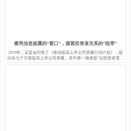
擦亮信息披露的“窗口”，握紧投资者关系的“纽带”
2019年，证监会印发了《推动提高上市公司质量行动计划》，提
出在七个方面提高上市公司质量，其中第一项便是“以投资者需求
为导向，提升信息披露有效性”。近年来，中视传媒股份有限公司
持续提高信息披露质量，建立行之有效的投资者沟通机制，全力
保障投资者、尤其是中小投资者的知情权和其他合法权益。