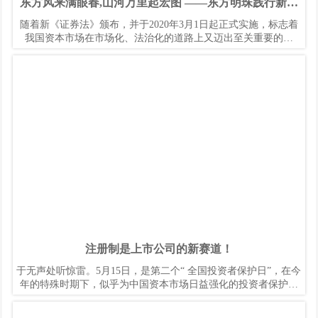
东方风来满眼春,山河万里起宏图 ——东方明珠践行新证
券法、加强投资者保护工作
随着新《证券法》颁布，并于2020年3月1日起正式实施，标志着
我国资本市场在市场化、法治化的道路上又迈出至关重要的一
步。修法完成后，保障资本市场健康、高效运行的法制基础将进
一步夯实，市场生态也将产生深刻变化。
注册制是上市公司的新赛道！
于无声处听惊雷。5月15日，是第二个“ 全国投资者保护日”，在今
年的特殊时期下，似乎为中国资本市场日益强化的投资者保护增
添了别样风采。
新证券法已于3月1日开始实施，确立了在我国资本市场的证券发