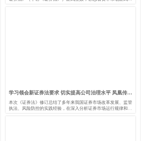
入一个崭新周期。本次《证券法》修订历时四年多、历经全国人
大常委会四次审议后终于完成“大修”，同时本次修订也是我国
《证券法》实施20多年来最重要的一次修订，注册制入法、提高
证券违法违规成本、完善投资者保护制度、建立健全多层次资本
市场体系等事项意义重大、影响深远。其中，信息披露、投资者
保护均作为单独专章内容予以发布，这也是本次证券法修订的核
心内容之一。
学习领会新证券法要求 切实提高公司治理水平 凤凰传媒
贯彻落实新证券法情况报告
本次《证券法》修订总结了多年来我国证券市场改革发展、监管
执法、风险防控的实践经验，在深入分析证券市场运行规律和发
展阶段性特点的基础上作出了一系列新的制度改革完善，为资本
市场的长期平稳发展奠定了基础，也对上市公司提出了更高的要
求。凤凰传媒今年以来围绕贯彻落实新《证券法》，开展了以下
几个方面的工作。