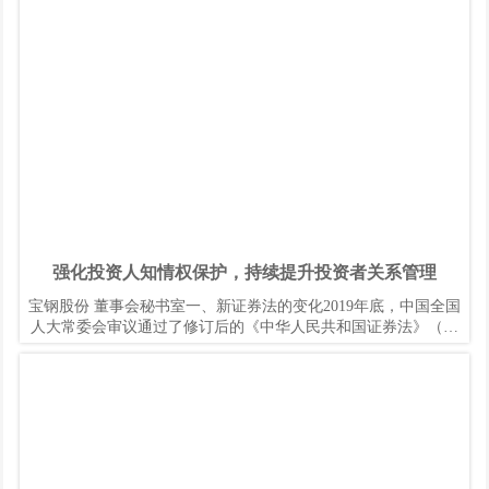
行注册制度，或许是疫情吸引了社会的关注点，市场对注册制的
推进之快和影响之深普遍缺乏足够的准备和深入的考虑。
强化投资人知情权保护，持续提升投资者关系管理
宝钢股份 董事会秘书室一、新证券法的变化2019年底，中国全国
人大常委会审议通过了修订后的《中华人民共和国证券法》（以
下简称新证券法），并于今年3月起正式实施。法案出台后，公司
对此进行了深入的学习和探讨，感到新证券法在“信息披露”和“投
资者保护”等方面，提出了更高的要求。