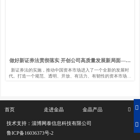
做好新证券法贯彻落实 开创公司高质量发展新局面—金
融街控股股份有限公司 董事长 高 靓
新证券法的实施，推动中国资本市场进入了一个全新的发展时
代。打造一个规范、透明、开放、有活力、有韧性的资本市场已
成为整个市场参与人士的共识。对于此，金融街在学习贯彻落实
新证券法的过程中深有体会。

首页
走进金晶
金晶产品

技术支持：淄博网泰信息科技有限公司

鲁ICP备16036373号-2