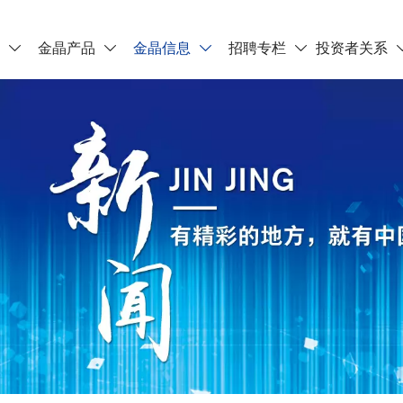
晶
金晶产品
金晶信息
招聘专栏
投资者关系



