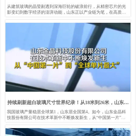
新答卷
从建筑玻璃的晶莹剔透到深海巨轮的破浪前行，从精密芯片的光
影变幻到数字经济的澎湃动能，山东正以产业链为笔，在高质量
发展的蓝图上勾勒出令人惊叹的“山东曲线”。当金晶科技26米长
的超白玻璃直插云霄，当青烟威船舶集群的巨轮排满船坞，当海
信RGB-miniLED电视闪耀国际赛场，这些硬核实力的生动注脚，
共同诠释着一个制造大省向智造强省的华丽蜕变。
持续刷新超白玻璃尺寸世界纪录！从18米到26米，山东造
出全球单片面积最大的超白玻璃
我国玻璃产量稳居全球第1，山东居全国第4。如今，山东金晶科
技股份有限公司在技术革新中不断焕发新生，从“中国第一片”到
“全球单片最大”，从8米、12米、18米、23米，直到去年产出26米
长的超白玻璃，一次次突破极限，持续刷新超白玻璃尺寸世界纪
录！