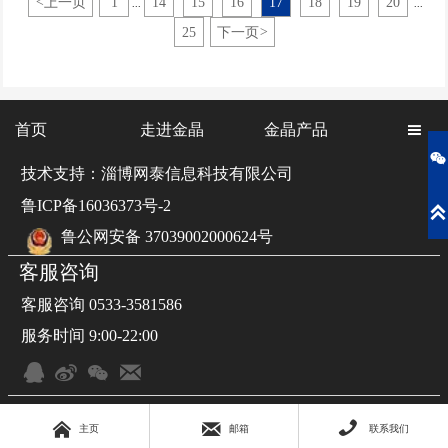
<
上一页
1
14
15
16
17
18
19
20
...
...
管理40年卓越组织”61个，其中金晶（集团）有限公司荣获“山东
省推行全面质量管理40年卓越组织”称号。
25
下一页
>
首页
走进金晶
金晶产品


技术支持：淄博网泰信息科技有限公司
鲁ICP备16036373号-2

鲁公网安备 37039002000624号
客服咨询
客服咨询 0533-3581586
服务时间 9:00-22:00







主页
邮箱
联系我们