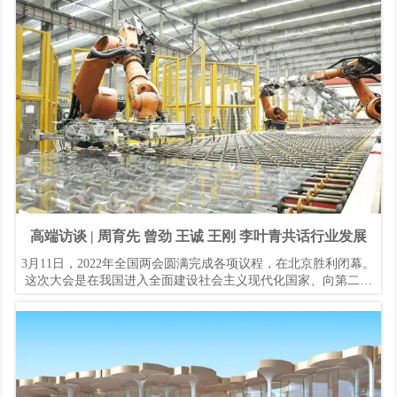
高端访谈 | 周育先 曾劲 王诚 王刚 李叶青共话行业发展
3月11日，2022年全国两会圆满完成各项议程，在北京胜利闭幕。
这次大会是在我国进入全面建设社会主义现代化国家、向第二个
百年奋斗目标进军新征程的重要时刻召开的一次重要会议，也为
建材行业的未来发展指明方向、注入强大力量。就今年全国两会
期间和2022年政府工作报告中的热点话题，《中国建材》杂志组
织策划了系列访谈，对中国建筑材料联合会党委书记、会长阎晓
峰，以及执行副会长周育先、曾劲、王诚、王刚、李叶青进行了
独家专访。现摘录部分采访内容，更多内容刊登于即将出版的