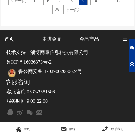
<
上一页
1
6
7
8
9
10
11
12
...
...
25
下一页
>
首页
走进金晶
金晶产品


技术支持：淄博网泰信息科技有限公司
鲁ICP备16036373号-2

鲁公网安备 37039002000624号
客服咨询
客服咨询 0533-3581586
服务时间 9:00-22:00







主页
邮箱
联系我们