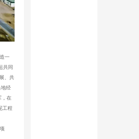
打造一
运共同
展、共
当地经
军，在
泥工程
项