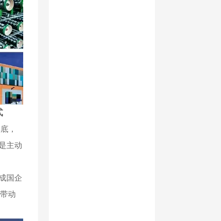
式
年底，
是主动
完成国企
带动