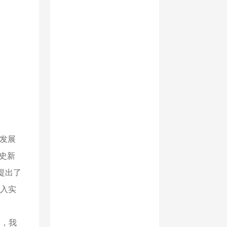
都发展
史新
提出了
入实
年，我