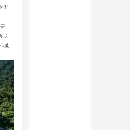
体和
在要
攻关，
低能