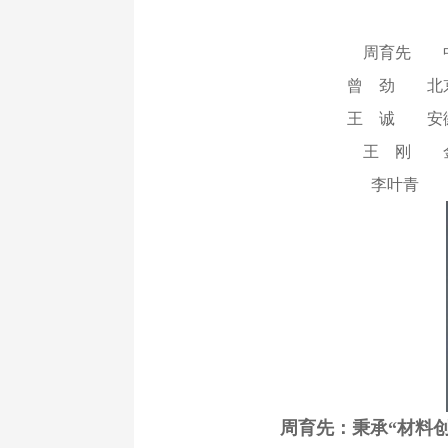
周育先 
曾 劲 北
王 诚 安
王 刚 
李叶青 
周育先：秉承“材料