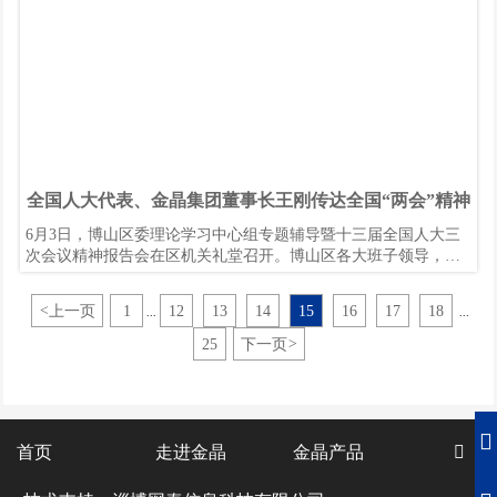
全国人大代表、金晶集团董事长王刚传达全国“两会”精神
6月3日，博山区委理论学习中心组专题辅导暨十三届全国人大三
次会议精神报告会在区机关礼堂召开。博山区各大班子领导，区
直有关部门主要负责同志，区人大常委会委员、机关人员参加会
议。全国人大代表、金晶集团有限公司董事长王刚，全国人大代
<
上一页
1
12
13
14
15
16
17
18
...
...
表、原山林场发展战略委员会主任孙建博应邀作传达全国“两会”
精神报告。
25
下一页
>

首页
走进金晶
金晶产品
