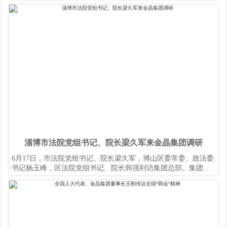
劲，守初心，再前行”，学习党的顽强意志、自我纠偏精神和与时
俱进的学习教育，不断提升执政能力的历史经验，坚定理想信
念，坚守初心使命，坚持斗争精神，在当前新冠肺炎疫情的特殊
时期，立足本职岗位发挥，创造价值，以最佳的业绩结果履行党
的宗旨。
淄博市法院党组书记、院长梁久军来金晶集团调研
6月17日，市法院党组书记、院长梁久军，博山区委常委、政法委
书记杨玉峰，区法院党组书记、院长韩强到访集团总部。集团董
事长王刚，总裁助理朱永强进行了接待。