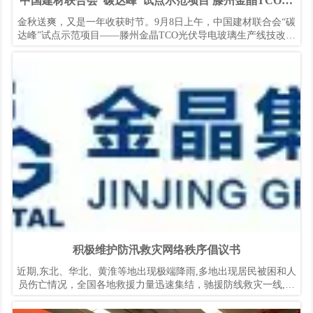
中国建材联合会“碳达峰”试点示范项目 滕州金晶TCO光
伏导电玻璃生产线技改升级项目投产
金秋送爽，又是一年收获时节。9月8日上午，中国建材联合会“碳
达峰”试点示范项目——滕州金晶TCO光伏导电玻璃生产线技改升
级项目点火投产仪式在滕州金晶玻璃有限公司隆重举行。枣庄市
委书记、市人大常委会主任张宏伟、连续六届全国人大代表金晶
集团董事长王刚出席投产仪式。
积极维护防汛救灾网络秩序倡议书
近期,东北、华北、黄淮等地出现极端降雨,多地出现居民被困和人
员伤亡情况，全国各地救援力量迅速集结，驰援防线救灾一线,全
力投入防汛救灾工作。在当前全国齐心聚力、携手救灾的特殊时
期，个别网民编造传播涉灾情虚假信息、挑动地域对立歧视,严重