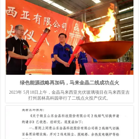
扰乱网上舆论秩序,干扰妨碍抗险救灾工作。为进一步净化网络环
境,维护网络秩序,全力维护全国上下万众一心、全力救灾恢复、全
力保障人民群众生命财产安全和社会大局稳定的网上主旋律,切实
成为防汛救灾的参与者、助力者,现发出如下倡议：
绿色能源战略再加码，马来金晶二线成功点火
2023年 5月18日上午，金晶马来西亚光伏玻璃项目在马来西亚吉
打州居林高科园举行了二线点火投产仪式。