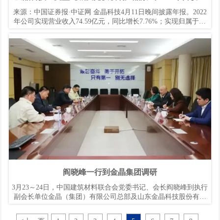
长7.76%
来源：中国证券报·中证网 金晶科技4月11日晚间披露年报。2022
年公司实现营业收入74.59亿元，同比增长7.76%；实现归属于上
市公司股东的净利润3.56亿元；基本每股收益0.2501元。公司拟向
全体股东每10股派发现金红利0.3元（含税）。
阎晓峰一行到金晶集团调研
3月23～24日，中国建筑材料联合会党委书记、会长阎晓峰到执行
副会长单位金晶（集团）有限公司总部及山东金晶科技股份有限
公司调研，联合会执行副会长、金晶（集团）有限公司董事长王
刚陪同。双方围绕加强节能降碳技术研究、碳市场建设、碳委会