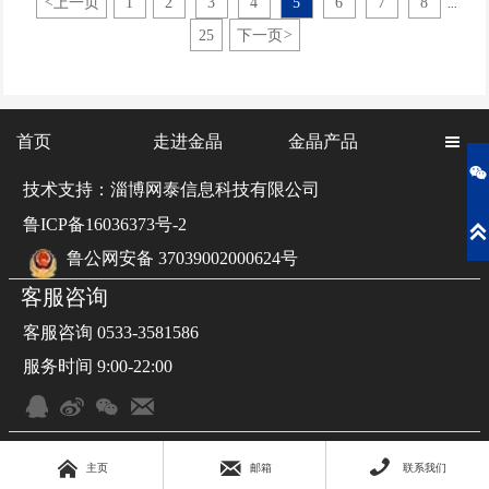
<
上一页
1
2
3
4
5
6
7
8
...
工作等“双碳”领域的合作，以及“六零工厂”建设、科技创新、标
准质量提升等座谈交流。
25
下一页
>
首页
走进金晶
金晶产品


技术支持：淄博网泰信息科技有限公司
鲁ICP备16036373号-2

鲁公网安备 37039002000624号
客服咨询
客服咨询 0533-3581586
服务时间 9:00-22:00







主页
邮箱
联系我们