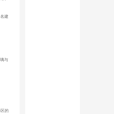
知名建
璃与
心区的