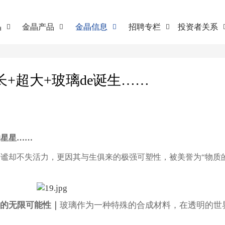
晶
金晶产品
金晶信息
招聘专栏
投资者关系




长+超大+玻璃de诞生……
的星星……
谧却不失活力，更因其与生俱来的极强可塑性，被美誉为“物质
料的无限可能性｜
玻璃作为一种特殊的合成材料，在透明的世