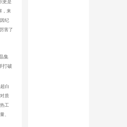
积更是
解，来
终因纪
厉害了
晶集
举打破
大超白
对质
热工
量、