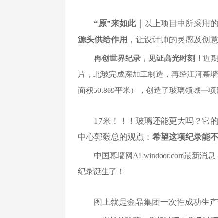
“原”来如此｜
以上项目中所采用
源头供给作用
，让设计师的灵感及创
再创世界纪录，见证高光时刻！
近
片，北玻完成深加工制造，再经江河幕墙施工
面积50.869平米），创造了玻璃领域一
17米！！！玻璃还能更大吗？它
中心郭毅总的观点：
希望这项纪录能
中国幕墙网ALwindoor.com最新消息
纪录诞生了！
图上就是金晶集团一次性成功生产下