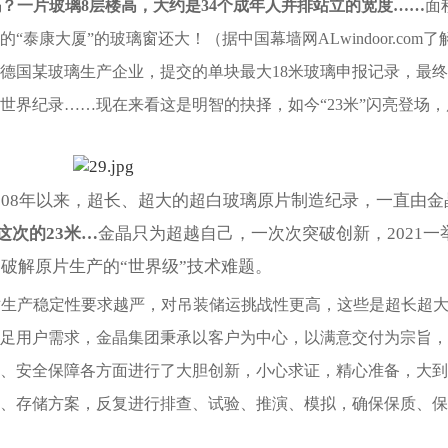
吗？一片玻璃8层楼高，大约是34个成年人并排站立的宽度……
面
泰康大厦”的玻璃窗还大！（据中国幕墙网ALwindoor.com了
德国某玻璃生产企业，提交的单块最大18米玻璃申报记录，最
世界纪录……现在来看这是明智的抉择，如今“23米”闪亮登场，
008年以来，超长、超大的超白玻璃原片制造纪录，一直由金
这次的23米…
金晶只为超越自己，一次次突破创新，2021一
破解原片生产的“世界级”技术难题。
对生产稳定性要求越严，对吊装储运挑战性更高，这些是超长超
足用户需求，金晶集团秉承以客户为中心，以满意交付为宗旨，
、安全保障各方面进行了大胆创新，小心求证，精心准备，大到
、存储方案，反复进行排查、试验、推演、模拟，确保保质、保