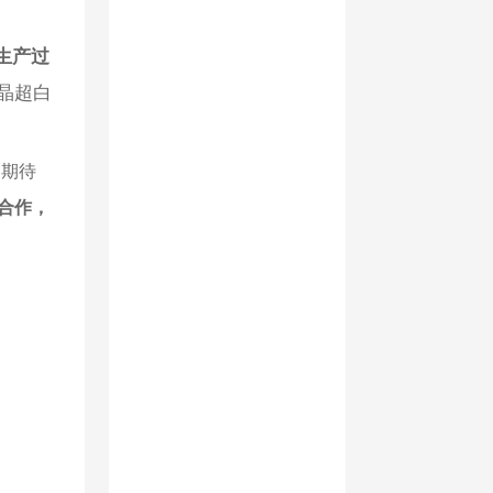
生产过
晶超白
，期待
诚合作，