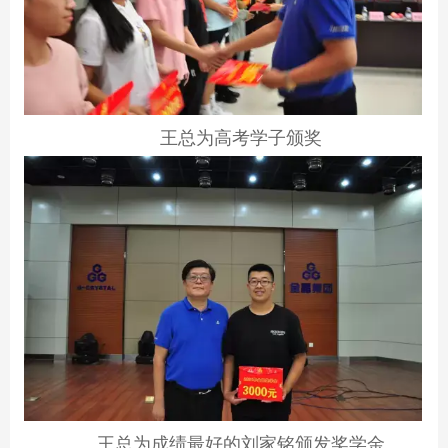
王总为高考学子颁奖
王总为成绩最好的刘家铭颁发奖学金